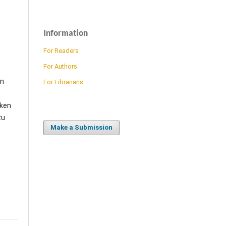
Information
For Readers
For Authors
en
For Librarians
rken
zu
Make a Submission