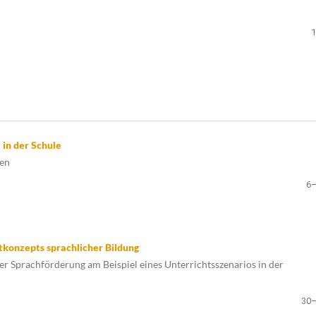
in der Schule
gen
6
tkonzepts sprachlicher Bildung
er Sprachförderung am Beispiel eines Unterrichtsszenarios in der
30