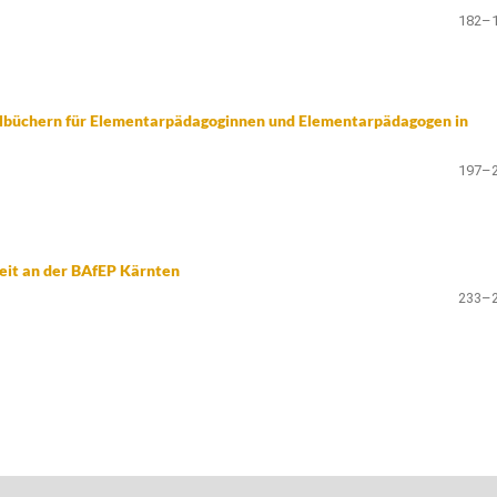
182–
hulbüchern für Elementarpädagoginnen und Elementarpädagogen in
197–
beit an der BAfEP Kärnten
233–