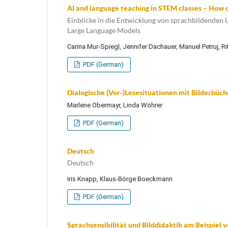
AI and language teaching in STEM classes – How 
Einblicke in die Entwicklung von sprachbildenden 
Large Language Models
Carina Mur-Spiegl, Jennifer Dachauer, Manuel Petruj, Ri
PDF (German)
Dialogische (Vor-)Lesesituationen mit Bilderbüch
Marlene Obermayr, Linda Wöhrer
PDF (German)
Deutsch
Deutsch
Iris Knapp, Klaus-Börge Boeckmann
PDF (German)
Sprachsensibilität und Bilddidaktik am Beispiel v