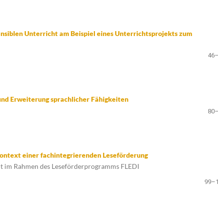
siblen Unterricht am Beispiel eines Unterrichtsprojekts zum
46
und Erweiterung sprachlicher Fähigkeiten
80
Kontext einer fachintegrierenden Leseförderung
eit im Rahmen des Leseförderprogramms FLEDI
99–